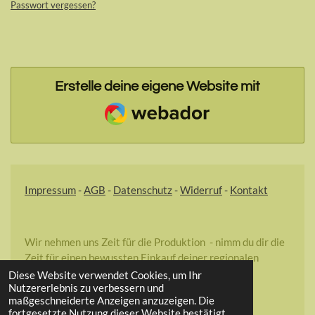
Passwort vergessen?
Erstelle deine eigene Website mit
Webador
Impressum
-
AGB
-
Datenschutz
-
Widerruf
-
Kontakt
Wir nehmen uns Zeit für die Produktion - nimm du dir die
Zeit für einen bewussten Einkauf deiner regionalen
Lebensmittel!
Diese Website verwendet Cookies, um Ihr
Nutzererlebnis zu verbessern und
maßgeschneiderte Anzeigen anzuzeigen. Die
fortgesetzte Nutzung dieser Website bestätigt
© 2023 - 2026 Fink-Regionale Produkte